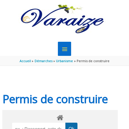
Aller au contenu
Aller au pied de page
MENU
PRINCIPAL
Accueil
Démarches
Urbanisme
Permis de construire
Permis de construire