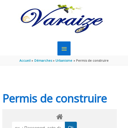
Aller au contenu
Aller au pied de page
MENU
PRINCIPAL
Accueil
Démarches
Urbanisme
Permis de construire
Permis de construire