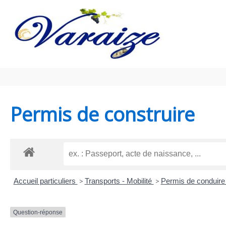
Aller au contenu
Aller au pied de page
Permis de construire
Accueil particuliers
>
Transports - Mobilité
>
Permis de conduir
Question-réponse