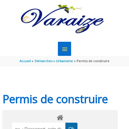
Aller au contenu
Aller au pied de page
MENU
PRINCIPAL
Accueil
Démarches
Urbanisme
Permis de construire
Permis de construire