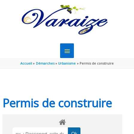
Aller au contenu
Aller au pied de page
MENU
PRINCIPAL
Accueil
Démarches
Urbanisme
Permis de construire
Permis de construire