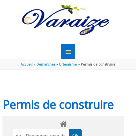
Aller au contenu
Aller au pied de page
MENU
PRINCIPAL
Accueil
Démarches
Urbanisme
Permis de construire
Permis de construire