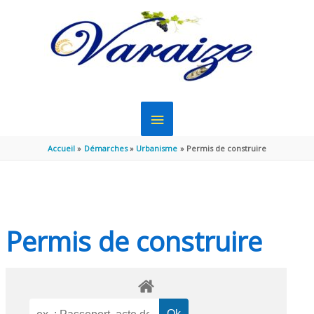
Aller au contenu
Aller au pied de page
MENU
PRINCIPAL
Accueil
Démarches
Urbanisme
Permis de construire
Permis de construire