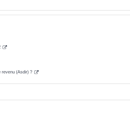
2
le revenu (Asdir) ?