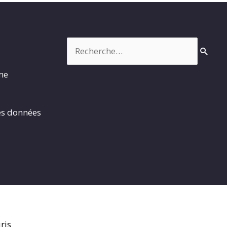
Rechercher :
rme
es données
ris