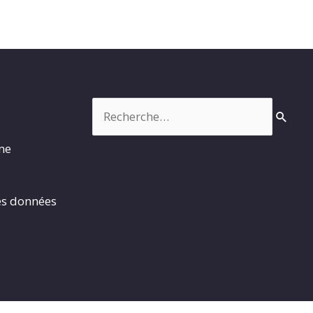
Rechercher :
rme
es données