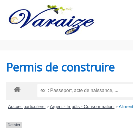
Aller au contenu
Aller au pied de page
Permis de construire
Accueil particuliers
>
Argent - Impôts - Consommation
>
Aliment
Dossier