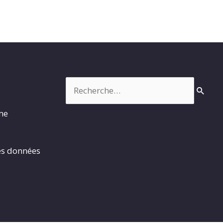
Rechercher :
rme
es données