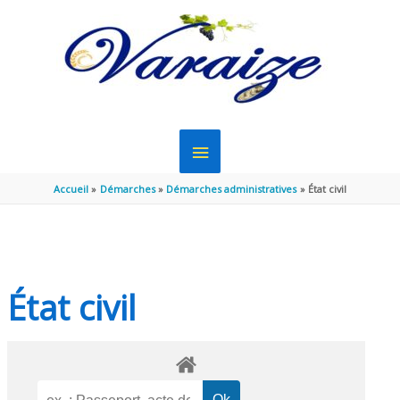
Aller au contenu
Aller au pied de page
MENU
PRINCIPAL
Accueil
Démarches
Démarches administratives
État civil
État civil