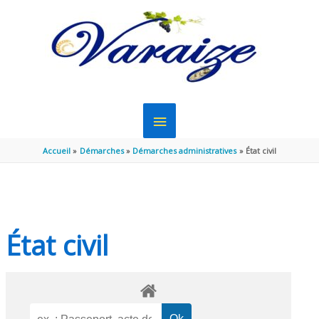
Aller au contenu
Aller au pied de page
MENU
PRINCIPAL
Accueil
Démarches
Démarches administratives
État civil
État civil