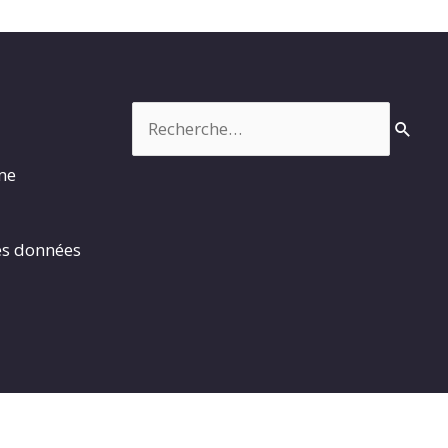
Rechercher :
rme
es données