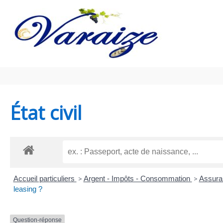
Aller au contenu
Aller au pied de page
État civil
Accueil particuliers
>
Argent - Impôts - Consommation
>
Assura
leasing ?
Question-réponse