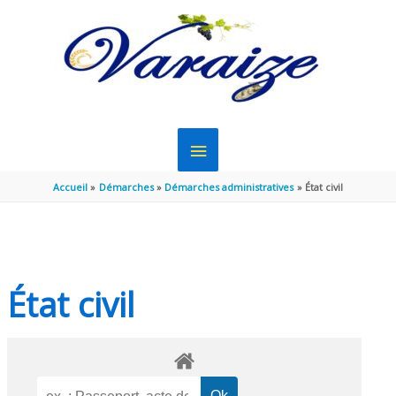
Aller au contenu
Aller au pied de page
MENU
PRINCIPAL
Accueil
Démarches
Démarches administratives
État civil
État civil