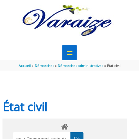
Aller au contenu
Aller au pied de page
MENU
PRINCIPAL
Accueil
Démarches
Démarches administratives
État civil
État civil