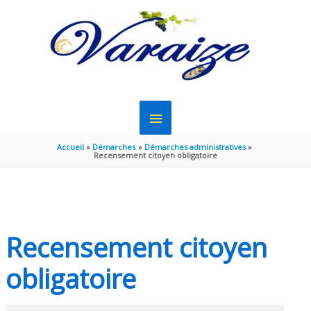
Aller au contenu
Aller au pied de page
MENU
PRINCIPAL
Accueil
Démarches
Démarches administratives
Recensement citoyen obligatoire
Recensement citoyen
obligatoire