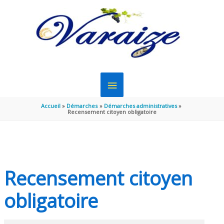
Aller au contenu
Aller au pied de page
MENU
PRINCIPAL
Accueil
Démarches
Démarches administratives
Recensement citoyen obligatoire
Recensement citoyen
obligatoire