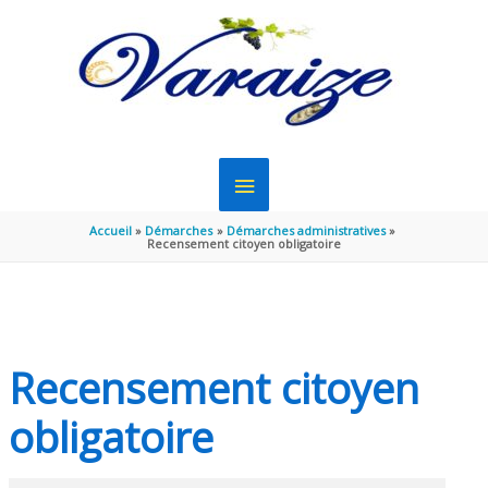
Aller au contenu
Aller au pied de page
MENU
PRINCIPAL
Accueil
Démarches
Démarches administratives
Recensement citoyen obligatoire
Recensement citoyen
obligatoire