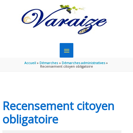
Aller au contenu
Aller au pied de page
MENU
PRINCIPAL
Accueil
Démarches
Démarches administratives
Recensement citoyen obligatoire
Recensement citoyen
obligatoire