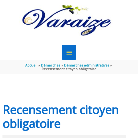
Aller au contenu
Aller au pied de page
MENU
PRINCIPAL
Accueil
Démarches
Démarches administratives
Recensement citoyen obligatoire
Recensement citoyen
obligatoire