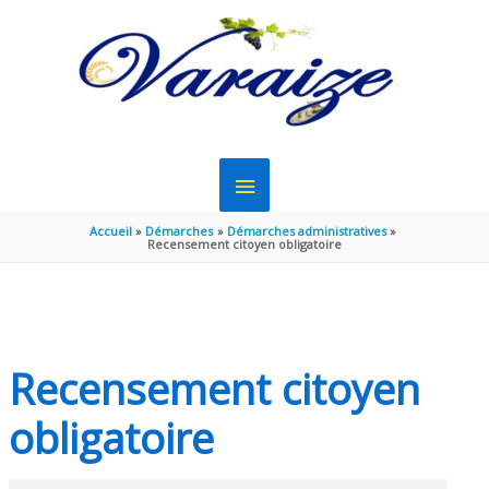
Aller au contenu
Aller au pied de page
MENU
PRINCIPAL
Accueil
Démarches
Démarches administratives
Recensement citoyen obligatoire
Recensement citoyen
obligatoire