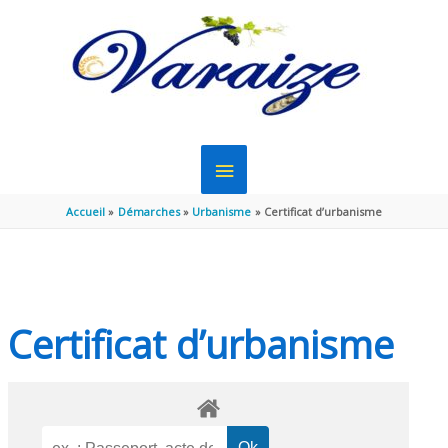
Aller au contenu
Aller au pied de page
MENU
PRINCIPAL
Accueil
Démarches
Urbanisme
Certificat d’urbanisme
Certificat d’urbanisme