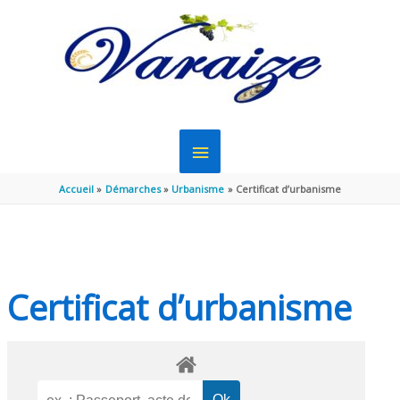
Aller au contenu
Aller au pied de page
MENU
PRINCIPAL
Accueil
Démarches
Urbanisme
Certificat d’urbanisme
Certificat d’urbanisme