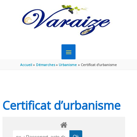
Aller au contenu
Aller au pied de page
MENU
PRINCIPAL
Accueil
Démarches
Urbanisme
Certificat d’urbanisme
Certificat d’urbanisme