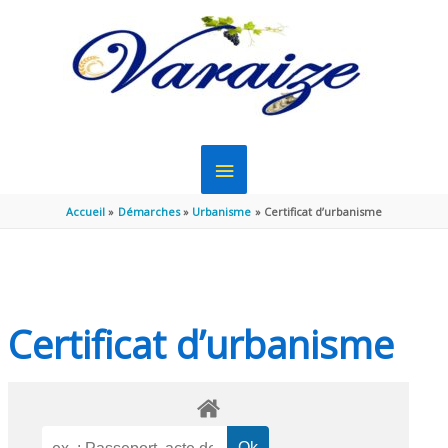
Aller au contenu
Aller au pied de page
MENU
PRINCIPAL
Accueil
Démarches
Urbanisme
Certificat d’urbanisme
Certificat d’urbanisme