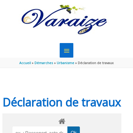
Aller au contenu
Aller au pied de page
MENU
PRINCIPAL
Accueil
Démarches
Urbanisme
Déclaration de travaux
Déclaration de travaux