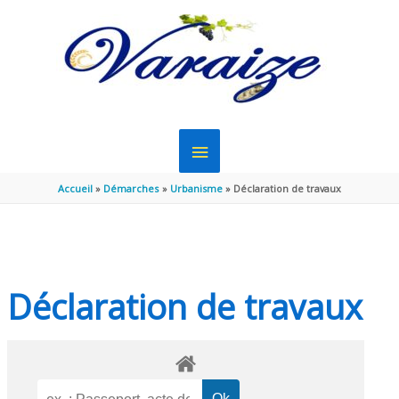
Aller au contenu
Aller au pied de page
MENU
PRINCIPAL
Accueil
Démarches
Urbanisme
Déclaration de travaux
Déclaration de travaux