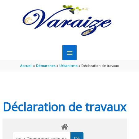
Aller au contenu
Aller au pied de page
MENU
PRINCIPAL
Accueil
Démarches
Urbanisme
Déclaration de travaux
Déclaration de travaux