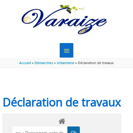
Aller au contenu
Aller au pied de page
MENU
PRINCIPAL
Accueil
Démarches
Urbanisme
Déclaration de travaux
Déclaration de travaux