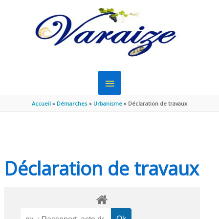
Aller au contenu
Aller au pied de page
MENU
PRINCIPAL
Accueil
Démarches
Urbanisme
Déclaration de travaux
Déclaration de travaux