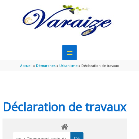
Aller au contenu
Aller au pied de page
MENU
PRINCIPAL
Accueil
Démarches
Urbanisme
Déclaration de travaux
Déclaration de travaux