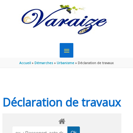
Aller au contenu
Aller au pied de page
MENU
PRINCIPAL
Accueil
Démarches
Urbanisme
Déclaration de travaux
Déclaration de travaux