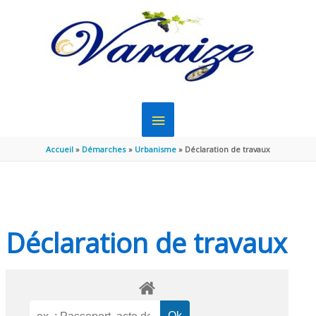
Aller au contenu
Aller au pied de page
MENU
PRINCIPAL
Accueil
Démarches
Urbanisme
Déclaration de travaux
Déclaration de travaux