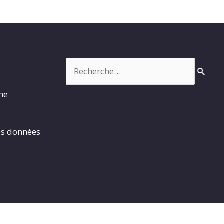
Rechercher :
rme
es données