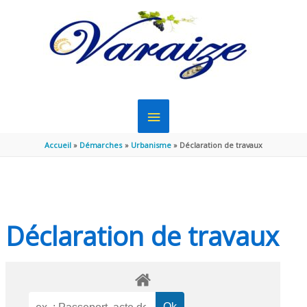
Aller au contenu
Aller au pied de page
MENU
PRINCIPAL
Accueil
Démarches
Urbanisme
Déclaration de travaux
Déclaration de travaux