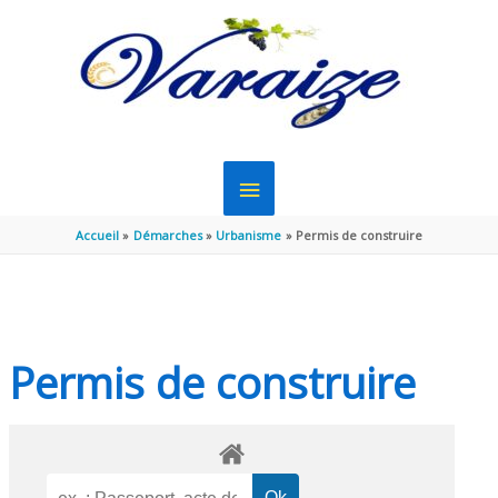
Aller au contenu
Aller au pied de page
MENU
PRINCIPAL
Accueil
Démarches
Urbanisme
Permis de construire
Permis de construire