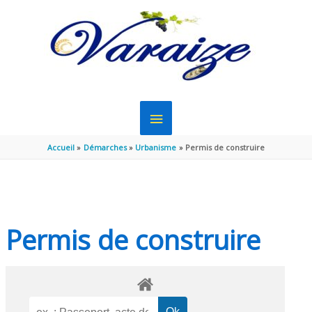
Aller au contenu
Aller au pied de page
MENU
PRINCIPAL
Accueil
Démarches
Urbanisme
Permis de construire
Permis de construire