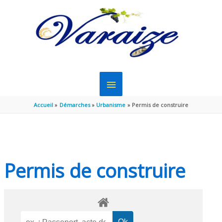
Aller au contenu
Aller au pied de page
MENU
PRINCIPAL
Accueil
Démarches
Urbanisme
Permis de construire
Permis de construire