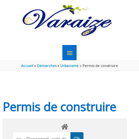
Aller au contenu
Aller au pied de page
MENU
PRINCIPAL
Accueil
Démarches
Urbanisme
Permis de construire
Permis de construire