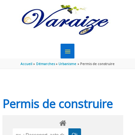
Aller au contenu
Aller au pied de page
MENU
PRINCIPAL
Accueil
Démarches
Urbanisme
Permis de construire
Permis de construire