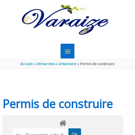
Aller au contenu
Aller au pied de page
MENU
PRINCIPAL
Accueil
Démarches
Urbanisme
Permis de construire
Permis de construire