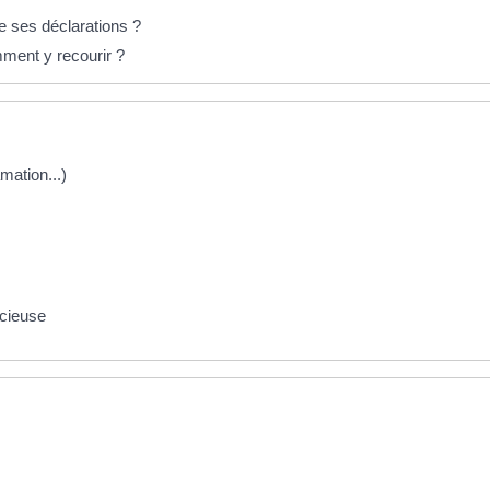
de ses déclarations ?
ment y recourir ?
amation...)
acieuse