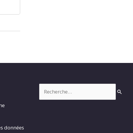
Rechercher :
rme
es données