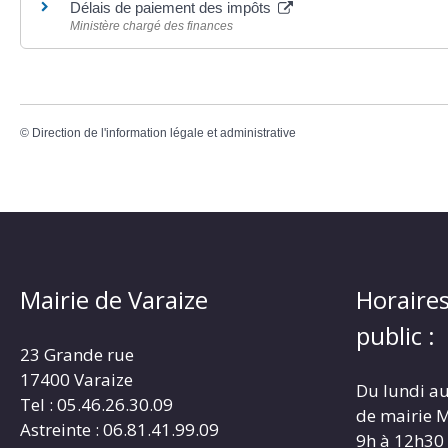
Délais de paiement des impôts
Ministère chargé des finances
©
Direction de l'information légale et administrative
Mairie de Varaize
Horaires
public :
23 Grande rue
17400 Varaize
Du lundi au
Tel : 05.46.26.30.09
de mairie M
Astreinte : 06.81.41.99.09
9h à 12h30