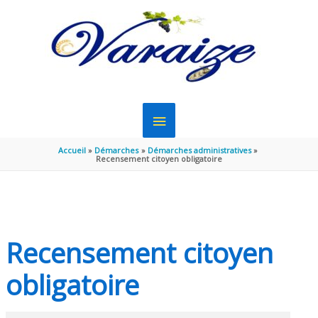
Aller au contenu
Aller au pied de page
MENU
PRINCIPAL
Accueil
Démarches
Démarches administratives
Recensement citoyen obligatoire
Recensement citoyen
obligatoire