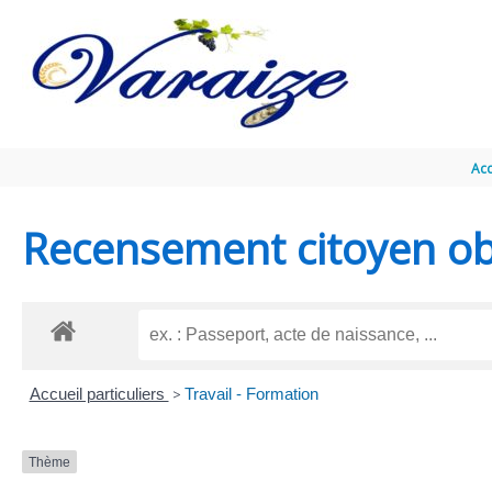
Aller au contenu
Aller au pied de page
Acc
Recensement citoyen obl
Accueil particuliers
>
Travail - Formation
Thème