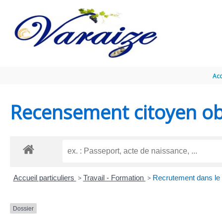
Aller au contenu
Aller au pied de page
Acc
Recensement citoyen obl
Accueil particuliers
>
Travail - Formation
>
Recrutement dans le 
Dossier