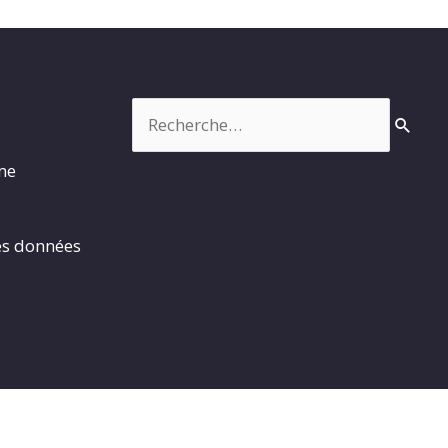
Rechercher :
rme
es données