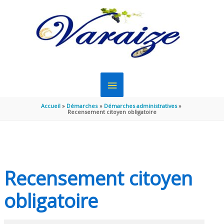
Aller au contenu
Aller au pied de page
MENU
PRINCIPAL
Accueil
Démarches
Démarches administratives
Recensement citoyen obligatoire
Recensement citoyen
obligatoire