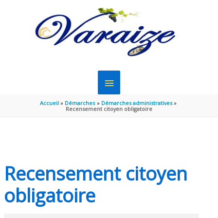
Aller au contenu
Aller au pied de page
MENU
PRINCIPAL
Accueil
Démarches
Démarches administratives
Recensement citoyen obligatoire
Recensement citoyen
obligatoire