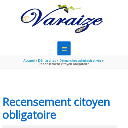
Aller au contenu
Aller au pied de page
MENU
PRINCIPAL
Accueil
Démarches
Démarches administratives
Recensement citoyen obligatoire
Recensement citoyen
obligatoire