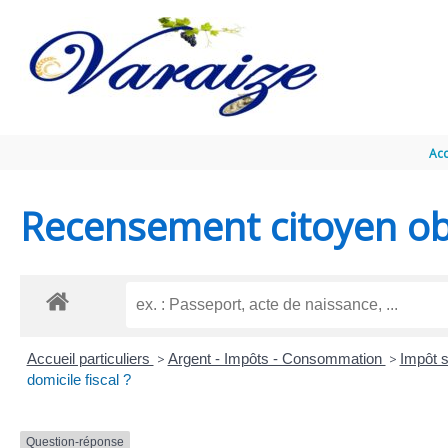
Aller au contenu
Aller au pied de page
Acc
Recensement citoyen obl
Accueil particuliers
>
Argent - Impôts - Consommation
>
Impôt s
domicile fiscal ?
Question-réponse