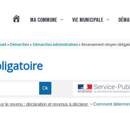
MA COMMUNE
VIE MUNICIPALE
DÉMA
ACTUALITÉS
ueil
Démarches
Démarches administratives
Recensement citoyen obligat
DE
igatoire
VARAIZE
ur le revenu : déclaration et revenus à déclarer
>
Comment détermin