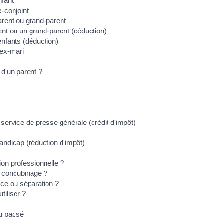
nfant
x-conjoint
arent ou grand-parent
ent ou un grand-parent (déduction)
enfants (déduction)
 ex-mari
 d'un parent ?
service de presse générale (crédit d'impôt)
andicap (réduction d'impôt)
tion professionnelle ?
n concubinage ?
rce ou séparation ?
tiliser ?
ou pacsé