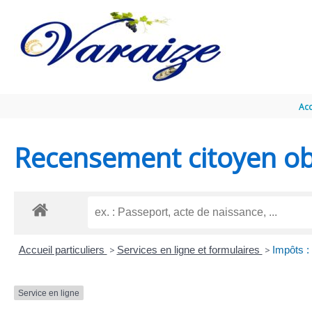
Aller au contenu
Aller au pied de page
Acc
Recensement citoyen obl
Accueil particuliers
>
Services en ligne et formulaires
>
Impôts :
Service en ligne