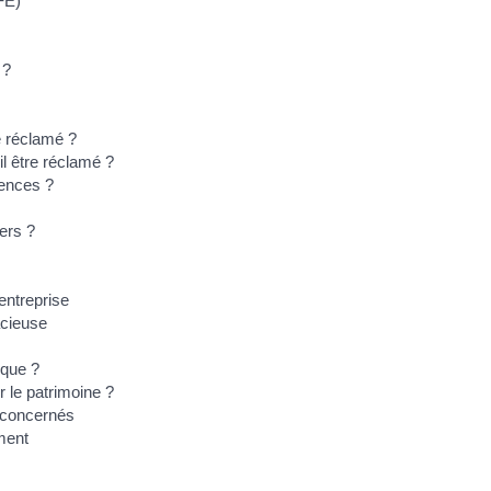
CFE)
 ?
e réclamé ?
l être réclamé ?
rences ?
iers ?
 entreprise
acieuse
ique ?
r le patrimoine ?
s concernés
ement