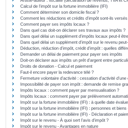
Artiste-auteur : fiscalité (déclaration de revenus, TVA et 
Calcul de l'impôt sur la fortune immobilière (IFI)
Comment déterminer son domicile fiscal ?
Comment les réductions et crédits d'impôt sont-ils versés
Comment payer ses impôts locaux ?
Dans quel cas doit-on déclarer ses travaux aux impôts ?
Dans quel délai un supplément d'impôts locaux peut-il êtr
Dans quel délai un supplément d'impôt sur le revenu peut-i
Déduction, réduction d'impôt, crédit d'impôt : quelles diffé
Demander un délai de paiement pour payer ses impôts
Doit-on déclarer aux impôts un prêt d'argent entre particul
Droits de donation - Calcul et paiement
Faut-il encore payer la redevance télé ?
Fermeture volontaire d'activité : cessation d'activité d'une
Impossibilité de payer son impôt : demande de remise gr
Impôts locaux : comment payer par mensualisation ?
Impôts locaux : comment payer par prélèvement automat
Impôt sur la fortune immobilière (IFI) : à quelle date évalue
Impôt sur la fortune immobilière (IFI) : personnes et bien
Impôt sur la fortune immobilière (IFI) - Déclaration et pai
Impôt sur le revenu - À quoi sert l'avis d'impôt ?
Impôt sur le revenu - Avantages en nature